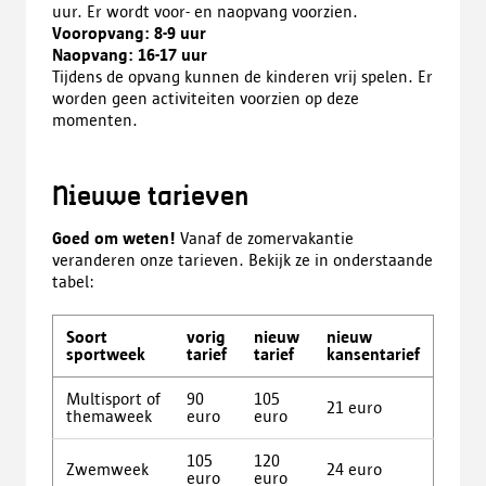
uur. Er wordt voor- en naopvang voorzien.
Vooropvang
: 8-9 uur
Naopvang
: 16-17 uur
Tijdens de opvang kunnen de kinderen vrij spelen. Er
worden geen activiteiten voorzien op deze
momenten.
Nieuwe tarieven
Goed om weten!
Vanaf de zomervakantie
veranderen onze tarieven. Bekijk ze in onderstaande
tabel:
Soort
vorig
nieuw
nieuw
sportweek
tarief
tarief
kansentarief
Multisport of
90
105
21 euro
themaweek
euro
euro
105
120
Zwemweek
24 euro
euro
euro