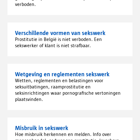
verboden.
Verschillende vormen van sekswerk
Prostitutie in België is niet verboden. Een
sekswerker of klant is niet strafbaar.
Wetgeving en reglementen sekswerk
Wetten, reglementen en belastingen voor
seksuitbatingen, raamprostitutie en
seksinrichtingen waar pornografische vertoningen
plaatsvinden.
Misbruik in sekswerk
Hoe misbruik herkennen en melden. Info over