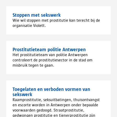
Stoppen met sekswerk
Wie wil stoppen met prostitutie kan terecht bij de
organisatie Violett.
Prostitutieteam politie Antwerpen
Het prostitutieteam van politie Antwerpen
controleert de prostitutiesector in de stad om
misbruik tegen te gaan.
Toegelaten en verboden vormen van
sekswerk
Raamprostitutie, seksuitbatingen, thuisontvangst
en escorte worden in Antwerpen onder bepaalde
voorwaarden gedoogd. Straatprostitutie,
gedwongen prostitutie en tienerprostitutie zijn