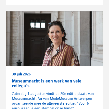
30 juli 2026
Museumnacht is een werk van vele
collega's
Zaterdag 1 augustus vindt de 20e editie plaats van
Museumnacht. An van ModeMuseum Antwerpen
organiseerde mee de allereerste editie. "Voor 6
euro kreeg je een stempel op je hand".