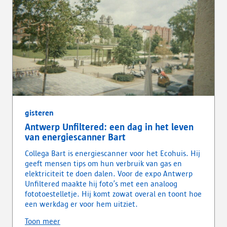
gisteren
Antwerp Unfiltered: een dag in het leven
van energiescanner Bart
Collega Bart is energiescanner voor het Ecohuis. Hij
geeft mensen tips om hun verbruik van gas en
elektriciteit te doen dalen. Voor de expo Antwerp
Unfiltered maakte hij foto’s met een analoog
fototoestelletje. Hij komt zowat overal en toont hoe
een werkdag er voor hem uitziet.
Toon meer