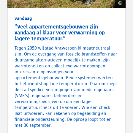
©
Copyr
Dri
vandaag
“Veel appartementsgebouwen zijn
vandaag al klaar voor verwarming op
lagere temperatuur.”
Tegen 2050 wil stad Antwerpen klimaatneutraal
zijn. Om de overgang van fossiele brandstoffen naar
duurzame alternatieven mogelijk te maken, zijn
warmtenetten en collectieve warmtepompen
interessante oplossingen voor
appartementsgebouwen. Beide systemen werken
het efficiëntst op lage temperaturen. Daarom roept
de stad syndici, verenigingen van mede-eigenaars
(VME's), eigenaars, beheerders en
verwarmingsbedrijven op om een lage-
temperatuurcheck uit te voeren. Wie een check
laat uitvoeren, kan rekenen op begeleiding en
financiële ondersteuning. De oproep loopt tot en
met 30 september.