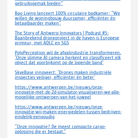
gebruiksgemak bieden”
Bao Living lanceert 100% circulaire badkamer: “We
willen de woningbouw duurzamer, efficiënter én
betaalbaarder maken”
The Story of Antwerp Innovators | Podcast #5:
Baanbrekend droneproject in de haven is Europese
primeur, met ADLC en SGS
PolyPerception wil de afvalindustrie transformeren.
‘Onze slimme AI camera herkent en classificeert elk
object dat voorbijkomt op de lopende band’
SkyeBase innoveert: ‘Drones maken industriële
inspecties veiliger, efficiënter én beter’
https://www.antwerpen.be/nieuws/onze-
innovatie-met-de-2d-simulator-visualiseren-we-alle-
mogelijke-ontwerpen-van-het-juweel
https://www.antwerpen.be/nieuws/onze-
innovatie-wij-maken-energiedelen-tussen-bedrijven-
eindelijk-eenvoudig
“Onze innovatie? De meest compacte cargo-
oplossing die er bestaat.”